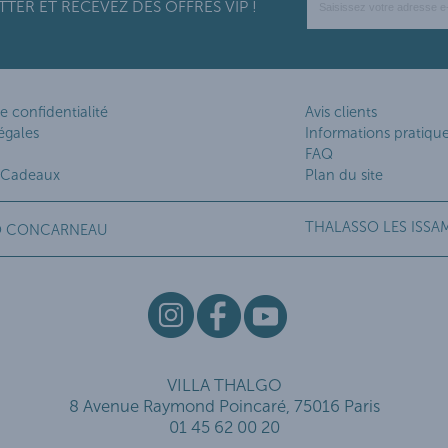
ER ET RECEVEZ DES OFFRES VIP !
e confidentialité
Avis clients
égales
Informations pratiqu
FAQ
 Cadeaux
Plan du site
THALASSO LES ISSA
O CONCARNEAU
VILLA THALGO
8 Avenue Raymond Poincaré, 75016 Paris
01 45 62 00 20
 vos Options