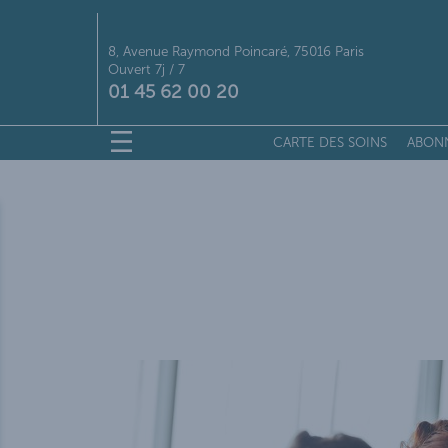
8, Avenue Raymond Poincaré, 75016 Paris
Ouvert 7j / 7
01 45 62 00 20
CARTE DES SOINS
ABON
CART
S