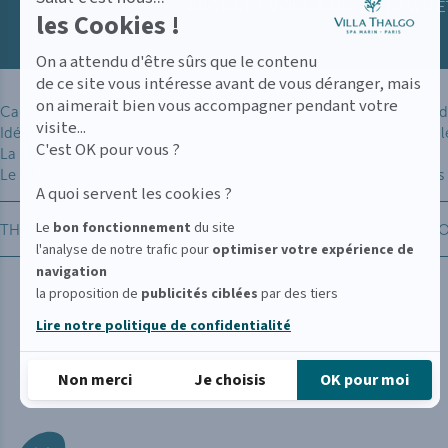
ABONNEZ-VOUS À NOTRE NEWSLETT
les Cookies !
On a attendu d'être sûrs que le contenu
de ce site vous intéresse avant de vous déranger, mais
on aimerait bien vous accompagner pendant votre
Carte des soins
Politique d
visite...
Idées cadeaux
Mentions l
C'est OK pour vous ?
La VILLA THALGO
CGV
Le Club
CGV Bons
A quoi servent les cookies ?
Le
bon fonctionnement
du site
THALGO
THALASS
l'analyse de notre trafic pour
optimiser
votre expérience de
navigation
la proposition de
publicités ciblées
par des tiers
Lire notre politique de confidentialité
Non merci
Je choisis
OK pour moi
Axeptio consent
Plateforme de Gestion du Consentement : Personnalisez