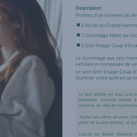
CURES DE SOINS
Description
Profitez d'un moment de dé
URE ET JEUNE MAMAN
1 Accès au Grand Hamm
1 Gommage Marin au cho
1 Soin Visage Coup d'Ecla
Le Gommage aux sels marins
exfoliation composée de sel
Le soin Soin Visage Coup d
illuminer votre teint en un i
Le tarif affiché est pour une
présentes. Formule limitée
semaine. Au delà de 4 personne
Toutes nos offres de soins son
partir de la date d'achat, et q
L'accès au Bassin Relaxant 