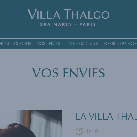
NEMENTS SOINS
VOS ENVIES
IDÉES CADEAUX
OFFRES DU MO
E DES SOINS
VOS ENVIES
OIN PREMIUM GLOBAL
SOINS VISAGE
SOINS MINCEUR
SOINS MARINS
LA VILLA TH
RITUELS
MASSAGES DE LA VILLA
1h40