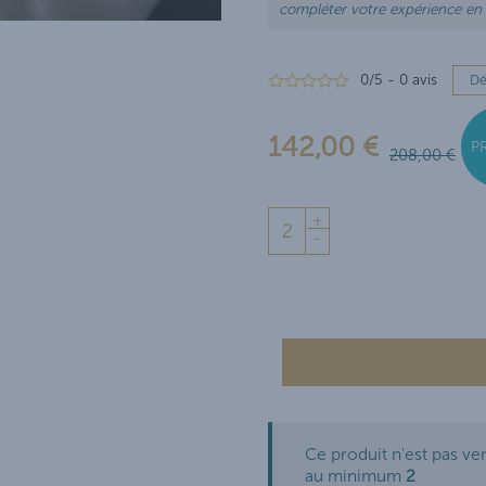
compléter votre expérience en
0
/
5
-
0
avis
Dé
142,00 €
P
208,00 €
+
-
Ce produit n'est pas ve
au minimum
2