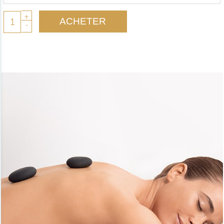
+
ACHETER
-