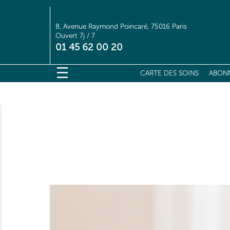
8, Avenue Raymond Poincaré, 75016 Paris
Ouvert 7j / 7
01 45 62 00 20
CARTE DES SOINS
ABON
CART
S