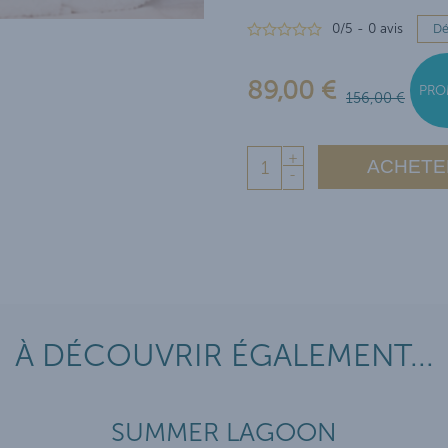
0
/
5
-
0
avis
Dé
89,00 €
PRO
156,00 €
+
ACHETE
-
À DÉCOUVRIR ÉGALEMENT...
SUMMER LAGOON