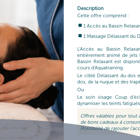
CURES DE SOINS
Description
Cette offre comprend :
URE ET JEUNE MAMAN
1 Accès au Bassin Relaxa
1 Massage Délassant du D
L'Accès au Bassin Relaxa
entièrement animé de jets
Bassin Relaxant est dispo
cours d'Aquatraining.
Le ciblé Délassant du dos 
dos, de la nuque et des trap
Ou
Le soin visage Coup d’éc
dynamiser les teints fatigués
Offres valables pour tout
de bons cadeaux à consom
Possibilité de rajouter l