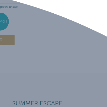
posez un avis
MO !
R
SUMMER ESCAPE