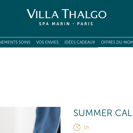
NEMENTS SOINS
VOS ENVIES
IDÉES CADEAUX
OFFRES DU MO
E DES SOINS
OIN PREMIUM GLOBAL
SOINS VISAGE
SOINS MINCEUR
SOINS MARINS
SUMMER CA
RITUELS
MASSAGES DE LA VILLA
1h