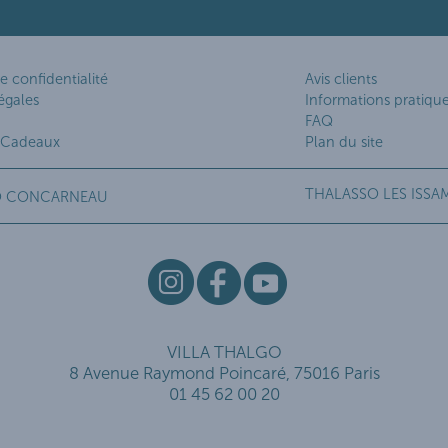
e confidentialité
Avis clients
égales
Informations pratiqu
FAQ
 Cadeaux
Plan du site
THALASSO LES ISSA
O CONCARNEAU
VILLA THALGO
8 Avenue Raymond Poincaré, 75016 Paris
01 45 62 00 20
 vos Options
aramètres de confidentialité, en garantissant la conformité