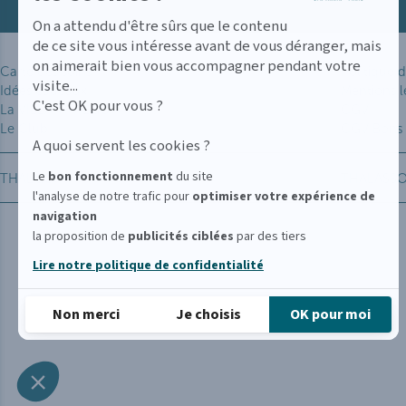
On a attendu d'être sûrs que le contenu
de ce site vous intéresse avant de vous déranger, mais
on aimerait bien vous accompagner pendant votre
Carte des soins
Politique d
visite...
Idées cadeaux
Mentions l
C'est OK pour vous ?
La VILLA THALGO
CGV
Le Club
CGV Bons
A quoi servent les cookies ?
Le
bon fonctionnement
du site
THALGO
THALASS
l'analyse de notre trafic pour
optimiser
votre expérience de
navigation
la proposition de
publicités ciblées
par des tiers
Lire notre politique de confidentialité
Non merci
Je choisis
OK pour moi
Axeptio consent
Plateforme de Gestion du Consentement : Personnalisez
Notre plateforme vous permet d'adapter et de gérer vos p