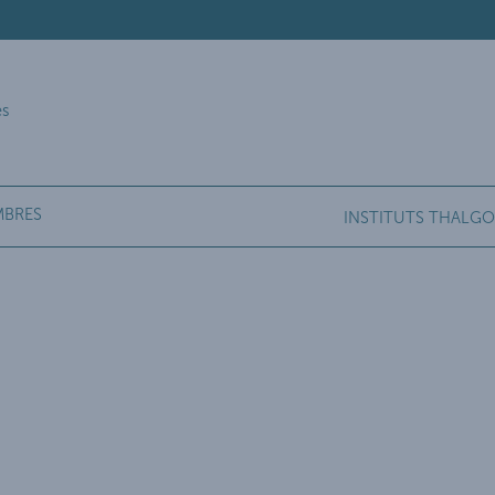
es
MBRES
INSTITUTS THALGO
 avec les réglementations. Personnalisez vos préférences po