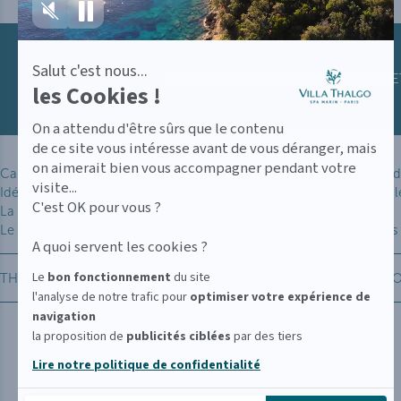
Salut c'est nous...
ABONNEZ-VOUS À NOTRE NEWSLETT
les Cookies !
On a attendu d'être sûrs que le contenu
de ce site vous intéresse avant de vous déranger, mais
on aimerait bien vous accompagner pendant votre
Carte des soins
Politique d
visite...
Idées cadeaux
Mentions l
C'est OK pour vous ?
La VILLA THALGO
CGV
Le Club
CGV Bons
A quoi servent les cookies ?
Le
bon fonctionnement
du site
THALGO
THALASS
l'analyse de notre trafic pour
optimiser
votre expérience de
navigation
la proposition de
publicités ciblées
par des tiers
Lire notre politique de confidentialité