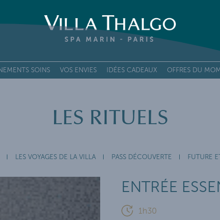
NEMENTS SOINS
VOS ENVIES
IDÉES CADEAUX
OFFRES DU MO
E DES SOINS
LES RITUELS
OIN PREMIUM GLOBAL
SOINS VISAGE
SOINS MINCEUR
LES VOYAGES DE LA VILLA
PASS DÉCOUVERTE
FUTURE E
SOINS MARINS
ENTRÉE ESSE
RITUELS
MASSAGES DE LA VILLA
1h30