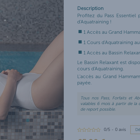
CURES DE SOINS
Description
Profitez du Pass Essentiel
d'Aquatraining !
URE ET JEUNE MAMAN
1 Accès au Grand Hamm
1 Cours d'Aquatraining au
1 Accès au Bassin Relaxa
Le Bassin Relaxant est dis
cours d'Aquatraining.
L’accès au Grand Hammam Ma
payée.
Tous nos Pass, Forfaits et A
valables 6 mois à partir de la
de report possible.
0
/
5
-
0
avis
Dé