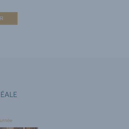
R
DÉALE
urnée