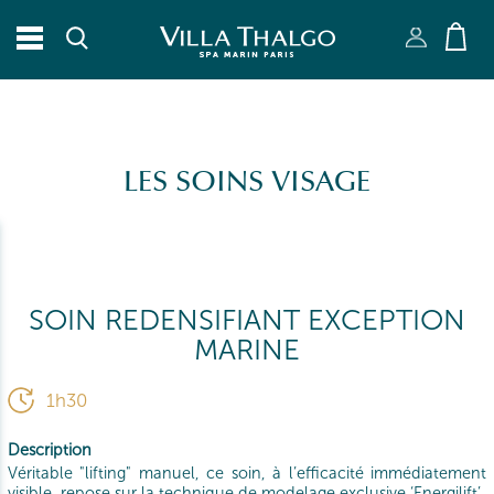
RECHERCHER
Fermer X
LES SOINS VISAGE
SOIN REDENSIFIANT EXCEPTION
MARINE
1h30
Description
Véritable "lifting" manuel, ce soin, à l’efficacité immédiatement
visible, repose sur la technique de modelage exclusive ‘Energilift’.