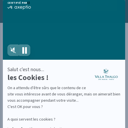
CERTIFIÉ PAR
S'INSCRIRE
certifié
par
Axeptio
-
En
savoir
plus
Carte des soins
Politique de confidentialité
sur
Idées cadeaux
Mentions légales
Axeptio
La VILLA THALGO
CGV
Le Club
CGV Bons Cadeaux
Salut c'est nous...
Avis clients
les Cookies !
Informations pratiques
FAQ
On a attendu d'être sûrs que le contenu de ce
Plan du site
site vous intéresse avant de vous déranger, mais on aimerait bien
vous accompagner pendant votre visite...
THALGO
C'est OK pour vous ?
THALASSO CONCARNEAU
THALASSO LES ISSAMBRES
A quoi servent les cookies ?
INSTITUTS THALGO