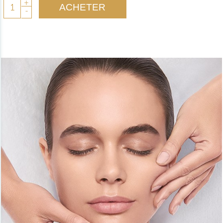
+
ACHETER
-