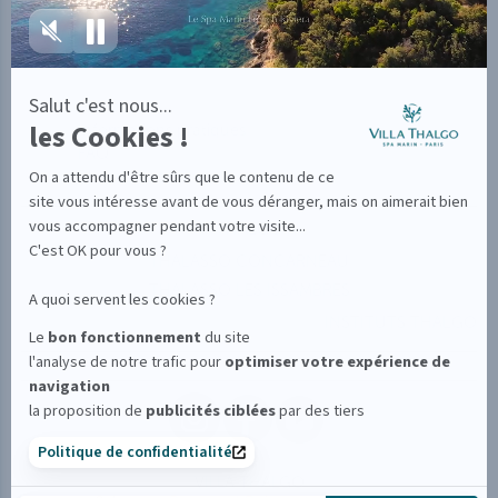
La VILLA THALGO
CGV
Le Club
CGV Bons Cadeaux
Salut c'est nous...
Avis clients
les Cookies !
Informations pratiques
FAQ
On a attendu d'être sûrs que le contenu de ce
Plan du site
site vous intéresse avant de vous déranger, mais on aimerait bien
vous accompagner pendant votre visite...
THALGO
C'est OK pour vous ?
THALASSO CONCARNEAU
THALASSO LES ISSAMBRES
A quoi servent les cookies ?
INSTITUTS THALGO
bon fonctionnement
Le
du site
optimiser
votre expérience de
l'analyse de notre trafic pour
navigation
publicités ciblées
la proposition de
par des tiers
Politique de confidentialité
VILLA THALGO