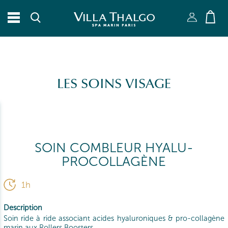
RECHERCHER
Fermer X
LES SOINS VISAGE
SOIN COMBLEUR HYALU-
PROCOLLAGÈNE
1h
Description
Soin ride à ride associant acides hyaluroniques & pro-collagène
marin aux Rollers Boosters.