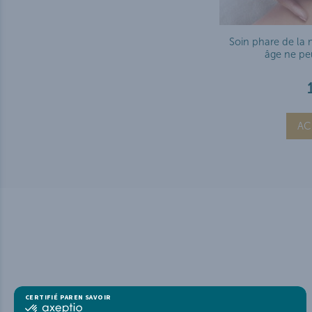
Soin phare de la 
âge ne pe
AC
CERTIFIÉ PAR
EN SAVOIR PLUS SUR
certifié