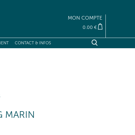
MON COMPTE
0.00 €
MENT
CONTACT & INFOS
RECHERCHER
Fermer X
S
G MARIN