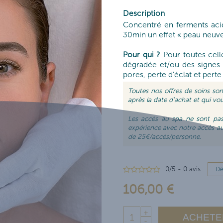
CURES DE SOINS
Description
Concentré en ferments acid
30min un effet « peau neuve »
URE ET JEUNE MAMAN
Pour qui ?
Pour toutes cell
dégradée et/ou des signes de
pores, perte d’éclat et perte
Toutes nos offres de soins so
après la date d'achat et qui vo
Les accès au spa ne sont pas
expérience avec notre accès a
de 25€/accès/personne.
0
/
5
-
0
avis
Dé
106,00 €
+
ACHETE
-