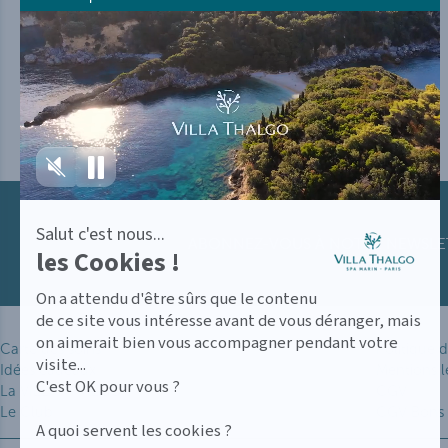
par
Axeptio
-
En
savoir
plus
sur
Axeptio
Salut c'est nous...
ABONNEZ-VOUS À NOTRE NEWSLETT
les Cookies !
On a attendu d'être sûrs que le contenu
de ce site vous intéresse avant de vous déranger, mais
on aimerait bien vous accompagner pendant votre
Carte des soins
Politique d
visite...
Idées cadeaux
Mentions l
C'est OK pour vous ?
La VILLA THALGO
CGV
Le Club
CGV Bons
A quoi servent les cookies ?